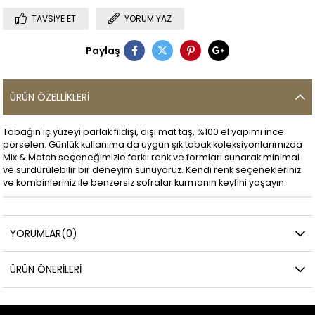
TAVSIYE ET
YORUM YAZ
Paylaş
ÜRÜN ÖZELLIKLERI
Tabağın iç yüzeyi parlak fildişi, dışı mat taş, %100 el yapımı ince
porselen. Günlük kullanıma da uygun şık tabak koleksiyonlarımızda
Mix & Match seçeneğimizle farklı renk ve formları sunarak minimal
ve sürdürülebilir bir deneyim sunuyoruz. Kendi renk seçenekleriniz
ve kombinleriniz ile benzersiz sofralar kurmanın keyfini yaşayın.
YORUMLAR
(0)
ÜRÜN ÖNERILERI