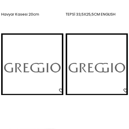
Havyar Kasesi 20cm
TEPSİ 33,5X25,5CM ENGLISH