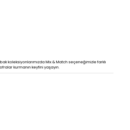
abak koleksiyonlarımızda Mix & Match seçeneğimizle farklı
ofralar kurmanın keyfini yaşayın.