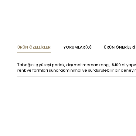
ÜRÜN ÖZELLIKLERI
YORUMLAR
(0)
ÜRÜN ÖNERILERI
Tabağın iç yüzeyi parlak, dışı mat mercan rengi, %100 el yapı
renk ve formları sunarak minimal ve sürdürülebilir bir deneyi