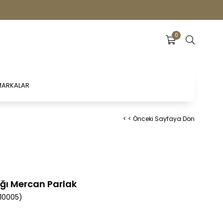
0
ARKALAR
< < Önceki Sayfaya Dön
ğı Mercan Parlak
10005)