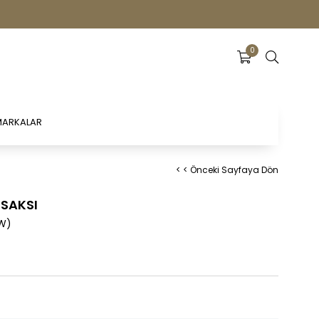
0
ARKALAR
< < Önceki Sayfaya Dön
 SAKSI
W)