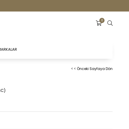
0
ARKALAR
< < Önceki Sayfaya Dön
SC)